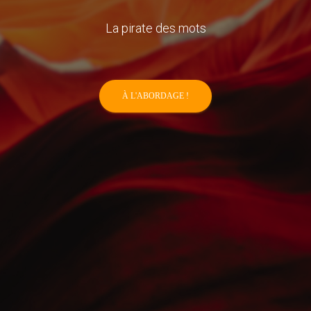
T
I
La pirate des mots
O
N
À L'ABORDAGE !