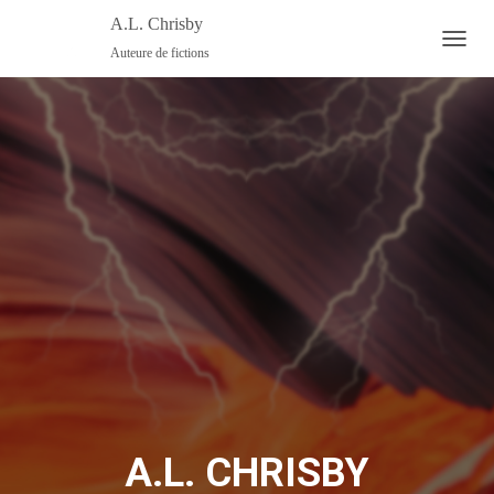
A.L. Chrisby
Auteure de fictions
O
U
V
R
I
R
/
F
E
R
M
E
R
L
A
N
A
V
I
G
A.L. CHRISBY
A