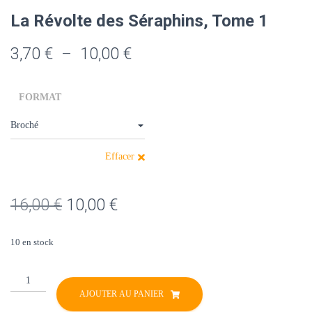
La Révolte des Séraphins, Tome 1
Plage
3,70
€
–
10,00
€
de
FORMAT
prix :
3,70 €
à
Effacer
10,00 €
Le
Le
16,00
€
10,00
€
prix
prix
10 en stock
initial
actuel
quantité
était :
est :
de
AJOUTER AU PANIER
16,00 €.
10,00 €.
La