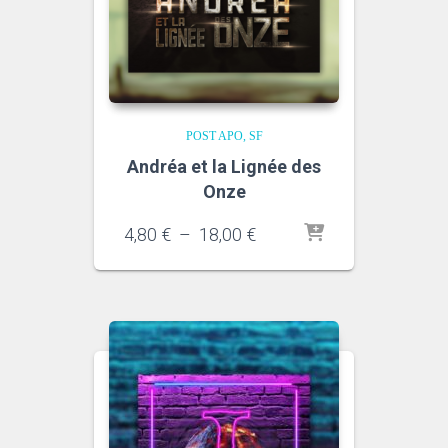
POST APO
SF
Andréa et la Lignée des
Onze
Plage
4,80
€
–
18,00
€
de
prix :
4,80 €
à
18,00 €