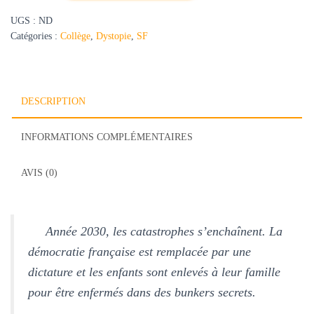
Révolte
UGS :
ND
des
Catégories :
Collège
,
Dystopie
,
SF
Séraphins,
Tome
1
DESCRIPTION
INFORMATIONS COMPLÉMENTAIRES
AVIS (0)
Année 2030, les catastrophes s’enchaînent. La
démocratie française est remplacée par une
dictature et les enfants sont enlevés à leur famille
pour être enfermés dans des bunkers secrets.