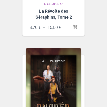
DYSTOPIE
SF
La Révolte des
Séraphins, Tome 2
Plage
3,70
€
–
16,00
€
de
prix :
3,70 €
à
16,00 €